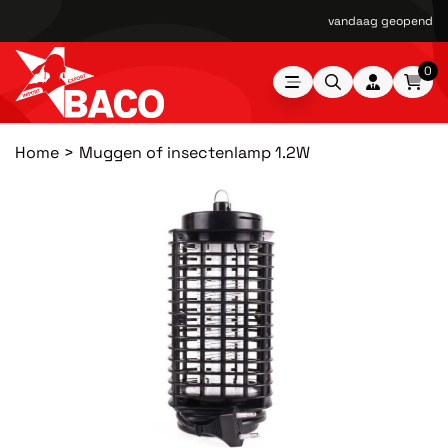
vandaag geopend van
0
Home
Muggen of insectenlamp 1.2W