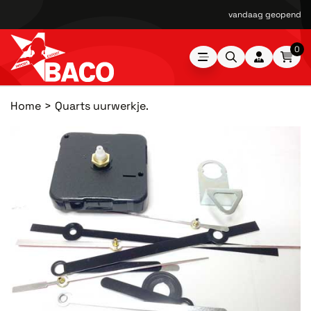
vandaag geopend van
0
Home
Quarts uurwerkje.