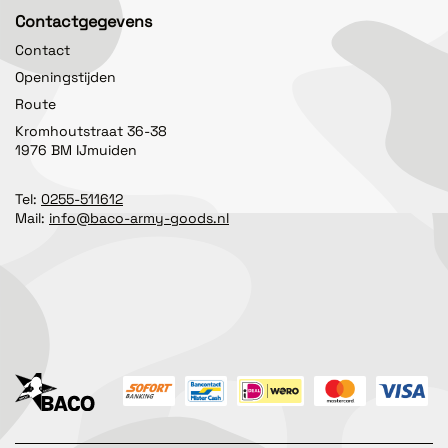
Contactgegevens
Contact
Openingstijden
Route
Kromhoutstraat 36-38
1976 BM IJmuiden
Tel:
0255-511612
Mail:
info@baco-army-goods.nl