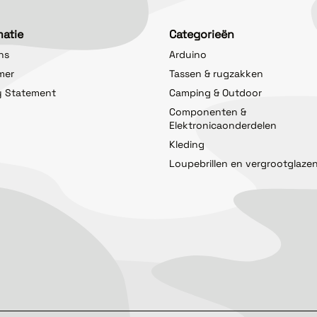
matie
Categorieën
ns
Arduino
imer
Tassen & rugzakken
y Statement
Camping & Outdoor
Componenten &
Elektronicaonderdelen
Kleding
Loupebrillen en vergrootglaze