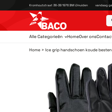
Kromhoutstraat 36-38 1976 BM IJmuiden
vandaag ge
Alle Categorieën
Home
Over ons
Contac
Home
Ice grip handschoen koude besten