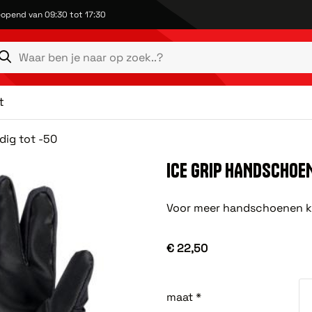
opend van 09:30 tot 17:30
t
dig tot -50
ICE GRIP HANDSCHOE
Voor meer handschoenen ku
€ 22,50
maat *