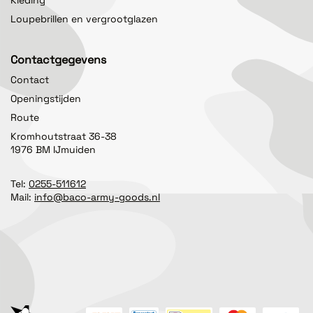
Kleding
Loupebrillen en vergrootglazen
Contactgegevens
Contact
Openingstijden
Route
Kromhoutstraat 36-38
1976 BM IJmuiden
Tel:
0255-511612
Mail:
info@baco-army-goods.nl