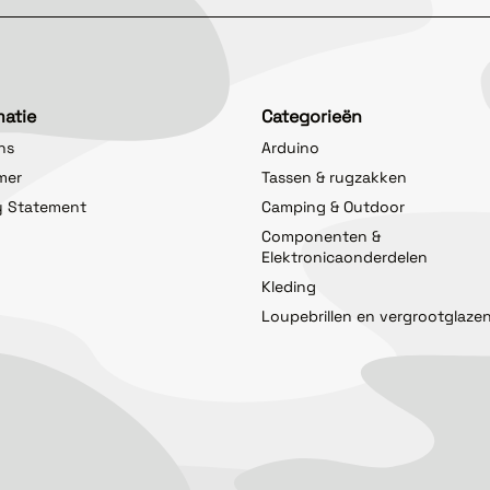
matie
Categorieën
ns
Arduino
imer
Tassen & rugzakken
y Statement
Camping & Outdoor
Componenten &
Elektronicaonderdelen
Kleding
Loupebrillen en vergrootglaze