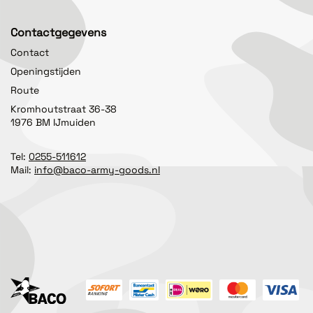
Contactgegevens
Contact
Openingstijden
Route
Kromhoutstraat 36-38
1976 BM IJmuiden
Tel:
0255-511612
Mail:
info@baco-army-goods.nl