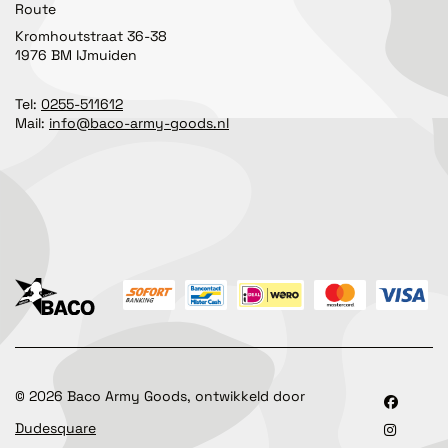
Route
Kromhoutstraat 36-38
1976 BM IJmuiden
Tel:
0255-511612
Mail:
info@baco-army-goods.nl
©
2026
Baco Army Goods, ontwikkeld door
Dudesquare