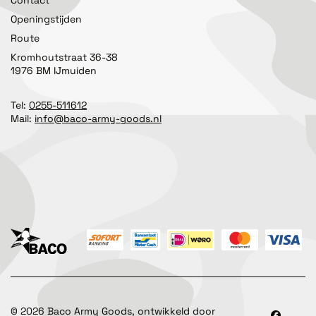
Openingstijden
Route
Kromhoutstraat 36-38
1976 BM IJmuiden
Tel:
0255-511612
Mail:
info@baco-army-goods.nl
©
2026
Baco Army Goods, ontwikkeld door