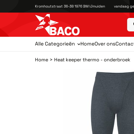
Kromhoutstraat 36-38 1976 BM IJmuiden
vandaag ge
Alle Categorieën
Home
Over ons
Contac
Home
Heat keeper thermo - onderbroek