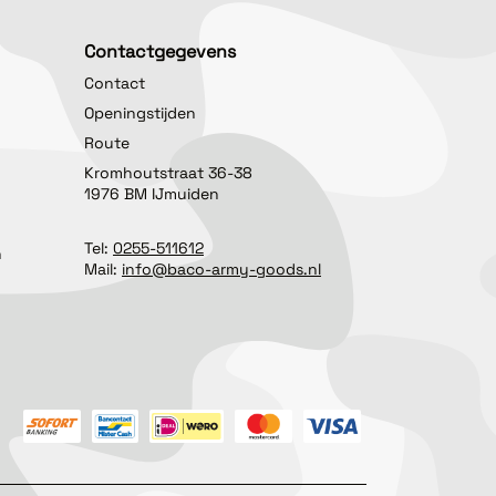
Contactgegevens
Contact
Openingstijden
Route
Kromhoutstraat 36-38
1976 BM IJmuiden
Tel:
0255-511612
n
Mail:
info@baco-army-goods.nl