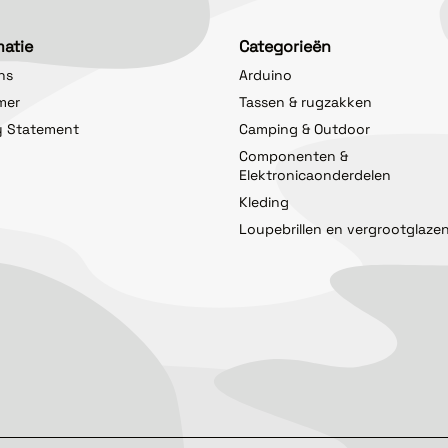
matie
Categorieën
ns
Arduino
imer
Tassen & rugzakken
y Statement
Camping & Outdoor
Componenten &
Elektronicaonderdelen
Kleding
Loupebrillen en vergrootglaze