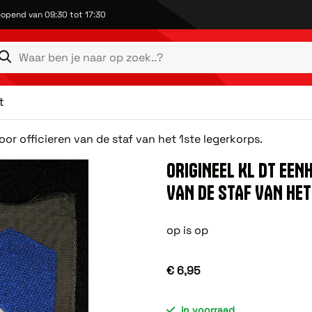
opend van 09:30 tot 17:30
t
or officieren van de staf van het 1ste legerkorps.
ORIGINEEL KL DT EEN
VAN DE STAF VAN HET
op is op
€ 6,95
in voorraad