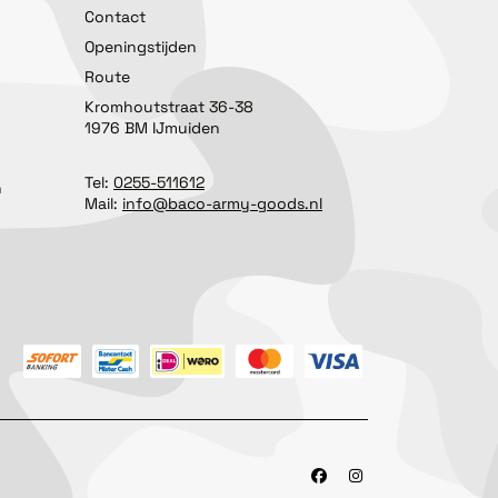
Contact
Openingstijden
Route
Kromhoutstraat 36-38
1976 BM IJmuiden
Tel:
0255-511612
n
Mail:
info@baco-army-goods.nl