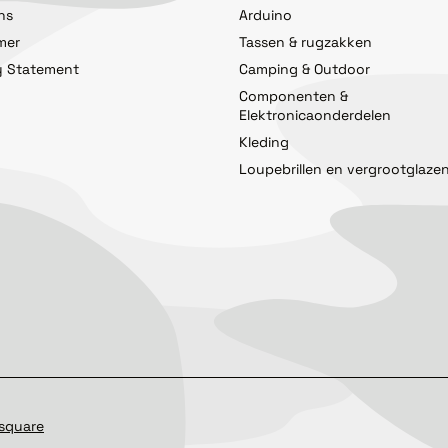
ns
Arduino
imer
Tassen & rugzakken
y Statement
Camping & Outdoor
Componenten &
Elektronicaonderdelen
Kleding
Loupebrillen en vergrootglaze
square