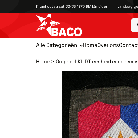
Kromhoutstraat 36-38 1976 BM IJmuiden
vandaag ge
Alle Categorieën
Home
Over ons
Contac
Home
Origineel KL DT eenheid embleem vo