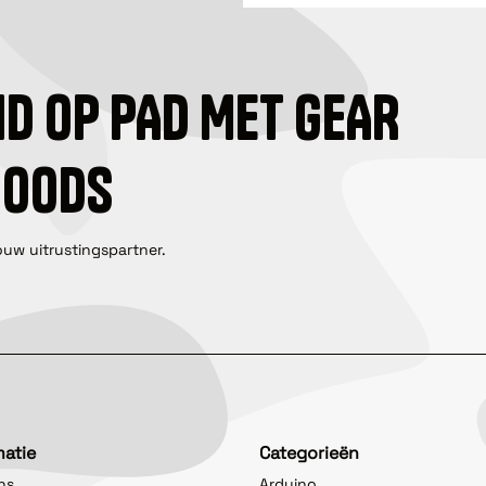
ID OP PAD MET GEAR
GOODS
ouw uitrustingspartner.
matie
Categorieën
ns
Arduino