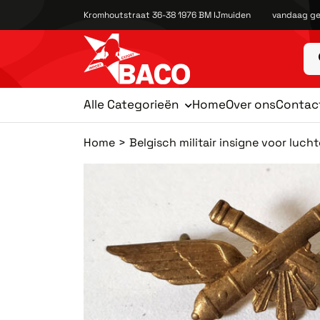
Kromhoutstraat 36-38 1976 BM IJmuiden
vandaag ge
Alle Categorieën
Home
Over ons
Contac
Home
Belgisch militair insigne voor lucht