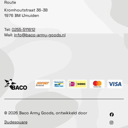
Route
Kromhoutstraat 36-38
1976 BM IJmuiden
Tel:
0255-511612
Mail:
info@baco-army-goods.nl
©
2026
Baco Army Goods, ontwikkeld door
Dudesquare