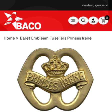
vandaag geopend van
0
Home
Baret Embleem Fuseliers Prinses Irene