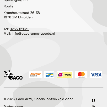
Route
Kromhoutstraat 36-38
1976 BM IJmuiden
Tel:
0255-511612
Mail:
info@baco-army-goods.nl
©
2026
Baco Army Goods, ontwikkeld door
Dudesquare