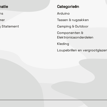
matie
Categorieën
ns
Arduino
imer
Tassen & rugzakken
y Statement
Camping & Outdoor
Componenten &
Elektronicaonderdelen
Kleding
Loupebrillen en vergrootglaze