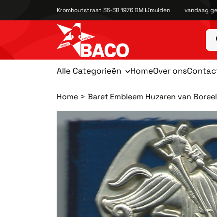
Kromhoutstraat 36-38 1976 BM IJmuiden
vandaag ge
Alle Categorieën
Home
Over ons
Contac
Home
Baret Embleem Huzaren van Boreel