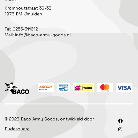
Kromhoutstraat 36-38
1976 BM IJmuiden
Tel:
0255-511612
Mail:
info@baco-army-goods.nl
©
2026
Baco Army Goods, ontwikkeld door
Dudesquare