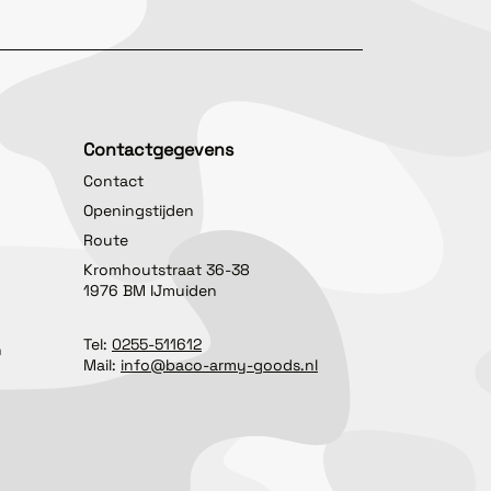
Contactgegevens
Contact
Openingstijden
Route
Kromhoutstraat 36-38
1976 BM IJmuiden
Tel:
0255-511612
n
Mail:
info@baco-army-goods.nl