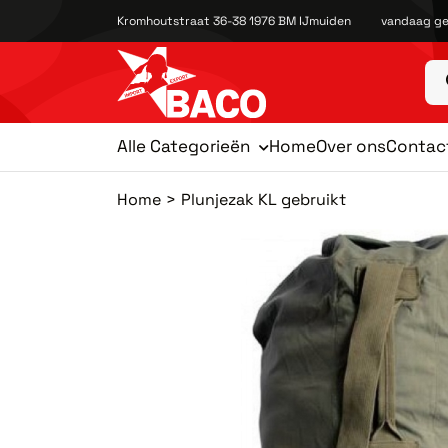
Kromhoutstraat 36-38 1976 BM IJmuiden
vandaag ge
Alle Categorieën
Home
Over ons
Contac
Home
Plunjezak KL gebruikt