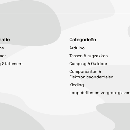
matie
Categorieën
ns
Arduino
imer
Tassen & rugzakken
y Statement
Camping & Outdoor
Componenten &
Elektronicaonderdelen
Kleding
Loupebrillen en vergrootglaze