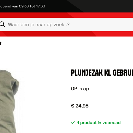
opend van 09:30 tot 17:30
t
PLUNJEZAK KL GEBRU
OP is op
€ 24,95
1 product in voorraad