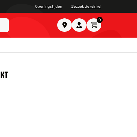
Openingstijden
Bezoek de winkel
0
IKT