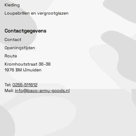
Kleding
Loupebrillen en vergrootglazen
Contactgegevens
Contact
Openingstijden
Route
Kromhoutstraat 36-38
1976 BM IJmuiden
Tel:
0255-511612
Mail:
info@baco-army-goods.nl