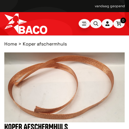
vandaag geopend van
0
Home
Koper afschermhuls
KOPER AFSCHERMHULS