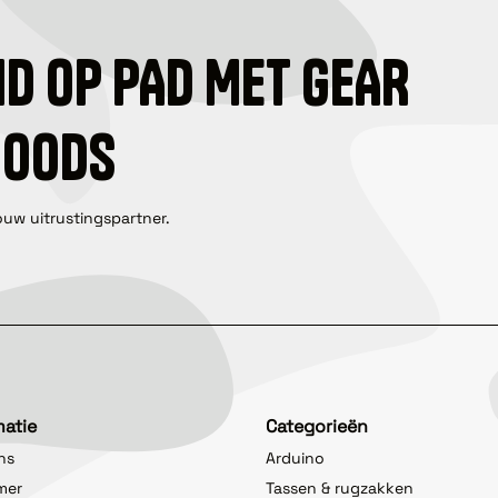
ID OP PAD MET GEAR
GOODS
ouw uitrustingspartner.
matie
Categorieën
ns
Arduino
imer
Tassen & rugzakken