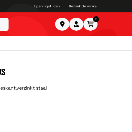
Openingstijden
Bezoek de winkel
0
KS
eskant,verzinkt staal