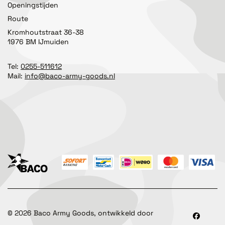
Openingstijden
Route
Kromhoutstraat 36-38
1976 BM IJmuiden
Tel:
0255-511612
Mail:
info@baco-army-goods.nl
©
2026
Baco Army Goods, ontwikkeld door