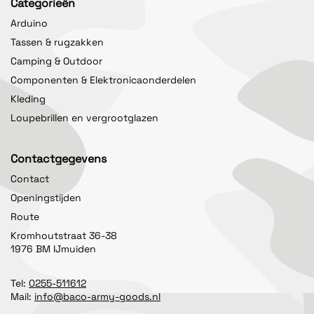
Categorieën
Arduino
Tassen & rugzakken
Camping & Outdoor
Componenten & Elektronicaonderdelen
Kleding
Loupebrillen en vergrootglazen
Contactgegevens
Contact
Openingstijden
Route
Kromhoutstraat 36-38
1976 BM IJmuiden
Tel:
0255-511612
Mail:
info@baco-army-goods.nl