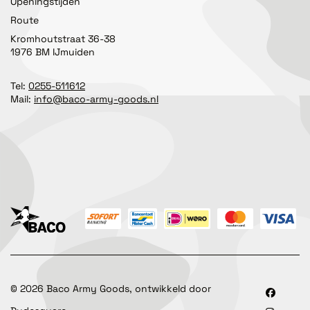
Openingstijden
Route
Kromhoutstraat 36-38
1976 BM IJmuiden
Tel:
0255-511612
Mail:
info@baco-army-goods.nl
©
2026
Baco Army Goods, ontwikkeld door