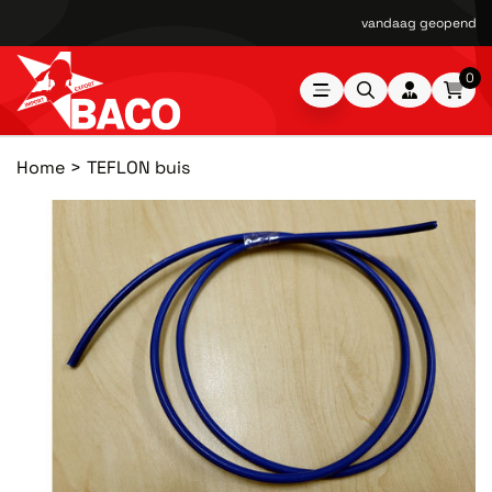
vandaag geopend van
0
Home
TEFLON buis