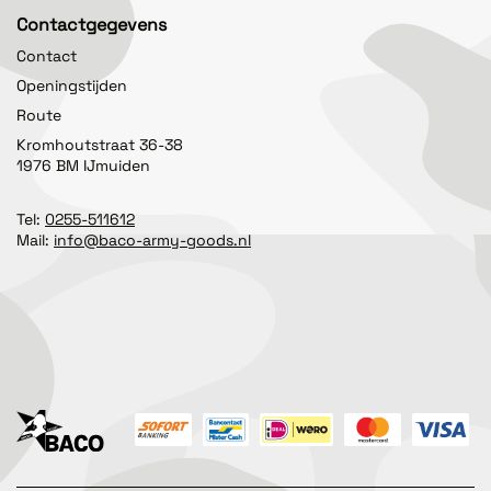
Contactgegevens
Contact
Openingstijden
Route
Kromhoutstraat 36-38
1976 BM IJmuiden
Tel:
0255-511612
Mail:
info@baco-army-goods.nl