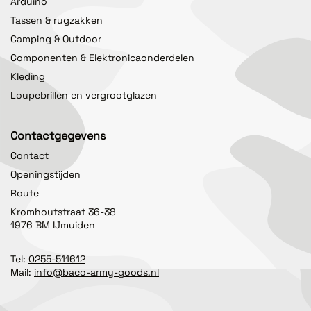
Arduino
Tassen & rugzakken
Camping & Outdoor
Componenten & Elektronicaonderdelen
Kleding
Loupebrillen en vergrootglazen
Contactgegevens
Contact
Openingstijden
Route
Kromhoutstraat 36-38
1976 BM IJmuiden
Tel:
0255-511612
Mail:
info@baco-army-goods.nl