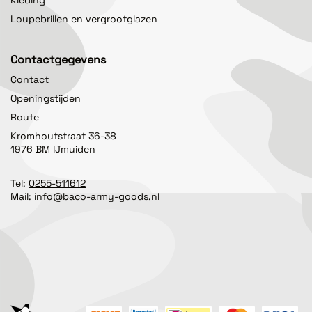
Loupebrillen en vergrootglazen
Contactgegevens
Contact
Openingstijden
Route
Kromhoutstraat 36-38
1976 BM IJmuiden
Tel:
0255-511612
Mail:
info@baco-army-goods.nl