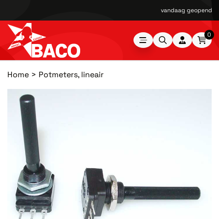
vandaag geopend van
0
Home
Potmeters, lineair