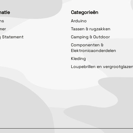
matie
Categorieën
ns
Arduino
imer
Tassen & rugzakken
y Statement
Camping & Outdoor
Componenten &
Elektronicaonderdelen
Kleding
Loupebrillen en vergrootglaze