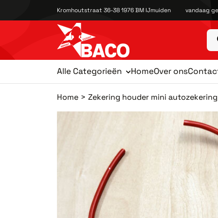
Kromhoutstraat 36-38 1976 BM IJmuiden
vandaag ge
Alle Categorieën
Home
Over ons
Contac
Home
Zekering houder mini autozekering