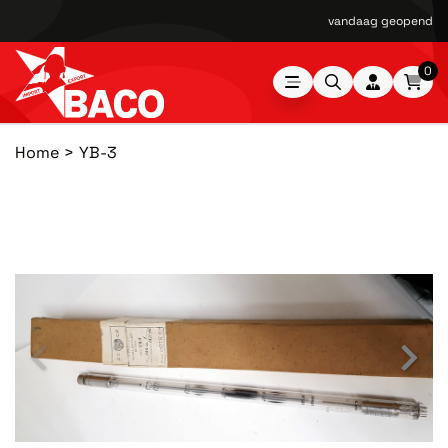
vandaag geopend van
0
Home
YB-3