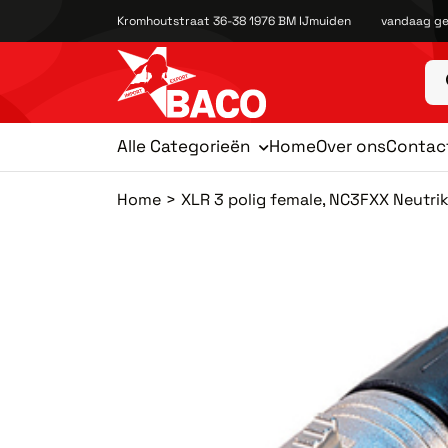
Kromhoutstraat 36-38 1976 BM IJmuiden
vandaag ge
Alle Categorieën
Home
Over ons
Contac
Home
XLR 3 polig female, NC3FXX Neutri