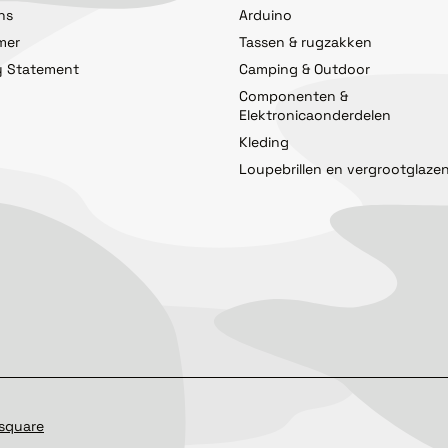
ns
Arduino
imer
Tassen & rugzakken
y Statement
Camping & Outdoor
Componenten &
Elektronicaonderdelen
Kleding
Loupebrillen en vergrootglaze
square