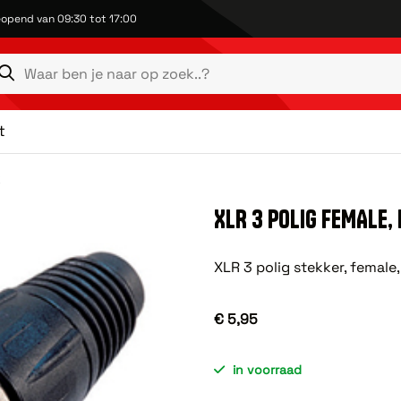
opend van 09:30 tot 17:00
t
k
XLR 3 POLIG FEMALE,
XLR 3 polig stekker, female
€ 5,95
in voorraad