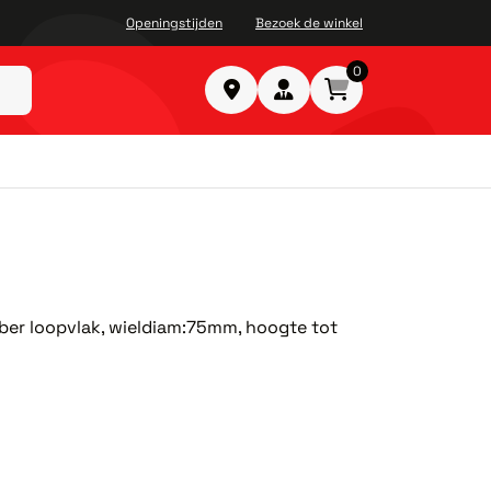
Openingstijden
Bezoek de winkel
0
ubber loopvlak, wieldiam:75mm, hoogte tot