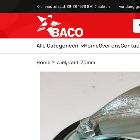
Kromhoutstraat 36-38 1976 BM IJmuiden
vandaag ge
Alle Categorieën
Home
Over ons
Contac
Home
wiel, vast, 75mm