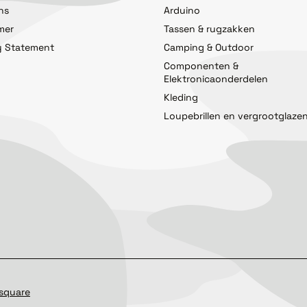
ns
Arduino
imer
Tassen & rugzakken
y Statement
Camping & Outdoor
Componenten &
Elektronicaonderdelen
Kleding
Loupebrillen en vergrootglaze
square