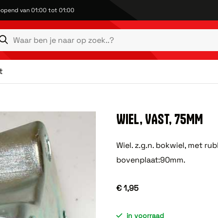
opend van 01:00 tot 01:00
t
WIEL, VAST, 75MM
Wiel. z.g.n. bokwiel, met r
bovenplaat:90mm.
€ 1,95
in voorraad