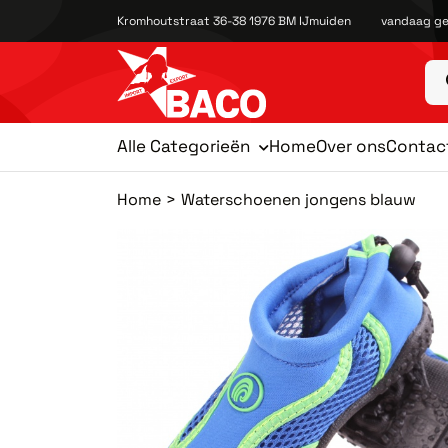
Kromhoutstraat 36-38 1976 BM IJmuiden
vandaag ge
Alle Categorieën
Home
Over ons
Contac
Home
Waterschoenen jongens blauw