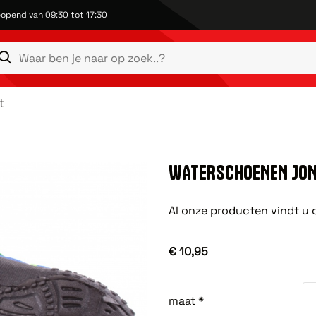
opend van 09:30 tot 17:30
t
WATERSCHOENEN JO
Al onze producten vindt u 
€ 10,95
maat *