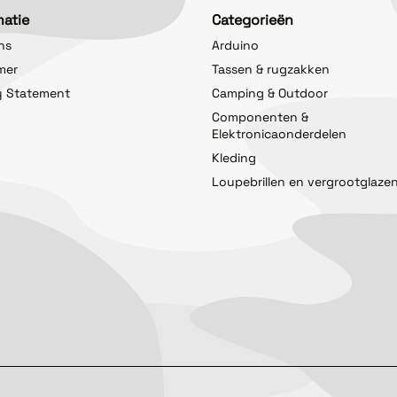
matie
Categorieën
ns
Arduino
imer
Tassen & rugzakken
y Statement
Camping & Outdoor
Componenten &
Elektronicaonderdelen
Kleding
Loupebrillen en vergrootglaze