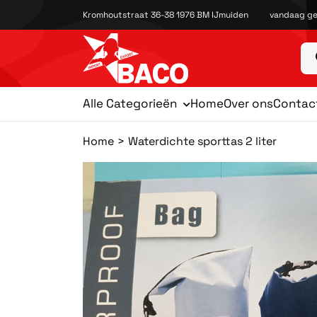
Kromhoutstraat 36-38 1976 BM IJmuiden
vandaag ge
Alle Categorieën
Home
Over ons
Contac
Home
Waterdichte sporttas 2 liter