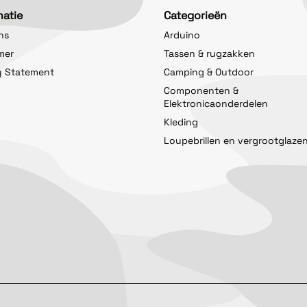
matie
Categorieën
ns
Arduino
imer
Tassen & rugzakken
y Statement
Camping & Outdoor
Componenten &
Elektronicaonderdelen
Kleding
Loupebrillen en vergrootglaze