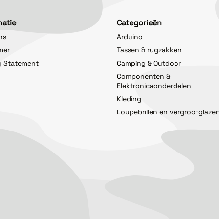
matie
Categorieën
ns
Arduino
imer
Tassen & rugzakken
y Statement
Camping & Outdoor
Componenten &
Elektronicaonderdelen
Kleding
Loupebrillen en vergrootglaze