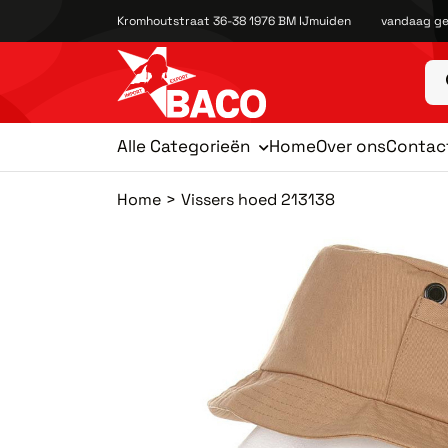
Kromhoutstraat 36-38 1976 BM IJmuiden
vandaag ge
Alle Categorieën
Home
Over ons
Contac
Home
Vissers hoed 213138