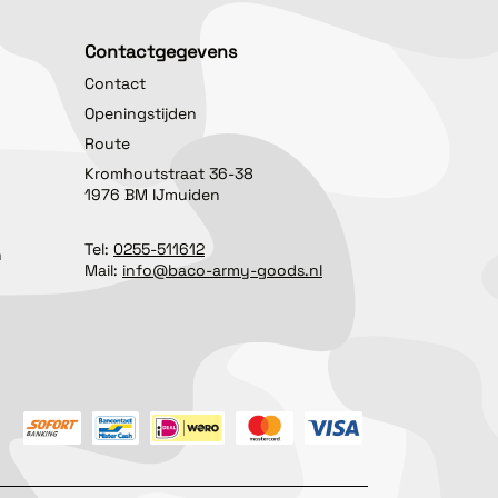
Contactgegevens
Contact
Openingstijden
Route
Kromhoutstraat 36-38
1976 BM IJmuiden
Tel:
0255-511612
n
Mail:
info@baco-army-goods.nl