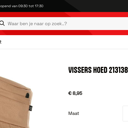
opend van 09:30 tot 17:30
t
VISSERS HOED 213138
€ 8,95
Maat