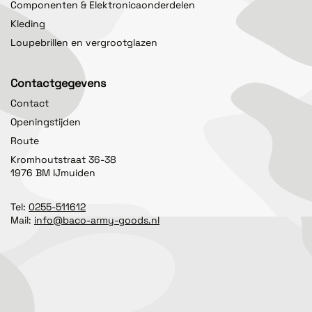
Componenten & Elektronicaonderdelen
Kleding
Loupebrillen en vergrootglazen
Contactgegevens
Contact
Openingstijden
Route
Kromhoutstraat 36-38
1976 BM IJmuiden
Tel:
0255-511612
Mail:
info@baco-army-goods.nl