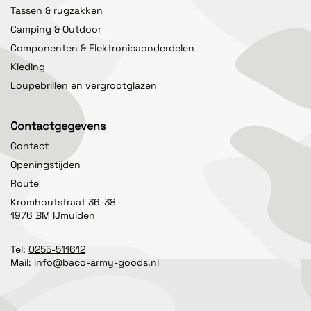
Tassen & rugzakken
Camping & Outdoor
Componenten & Elektronicaonderdelen
Kleding
Loupebrillen en vergrootglazen
Contactgegevens
Contact
Openingstijden
Route
Kromhoutstraat 36-38
1976 BM IJmuiden
Tel:
0255-511612
Mail:
info@baco-army-goods.nl