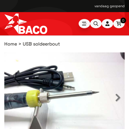
vandaag geopend van
0
Home
USB soldeerbout