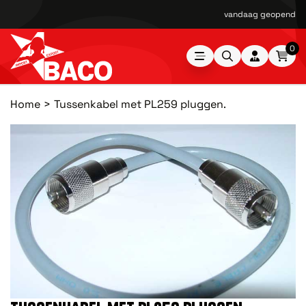
vandaag geopend van
0
Home
Tussenkabel met PL259 pluggen.