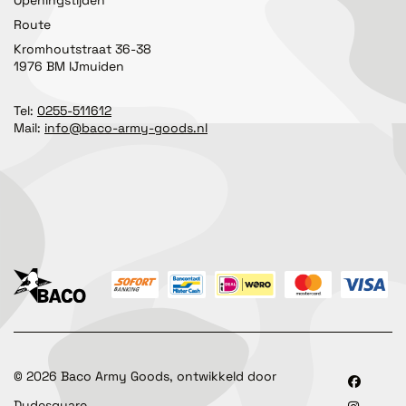
Openingstijden
Route
Kromhoutstraat 36-38
1976 BM IJmuiden
Tel:
0255-511612
Mail:
info@baco-army-goods.nl
©
2026
Baco Army Goods, ontwikkeld door
Dudesquare