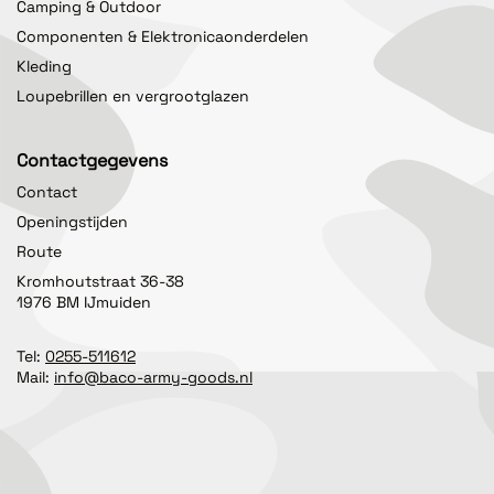
Camping & Outdoor
Componenten & Elektronicaonderdelen
Kleding
Loupebrillen en vergrootglazen
Contactgegevens
Contact
Openingstijden
Route
Kromhoutstraat 36-38
1976 BM IJmuiden
Tel:
0255-511612
Mail:
info@baco-army-goods.nl