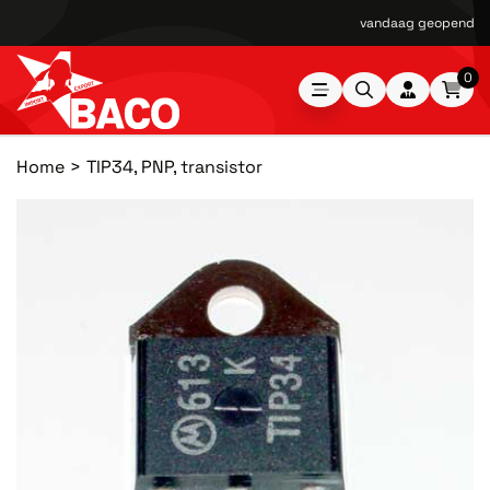
vandaag geopend van
0
Home
TIP34, PNP, transistor