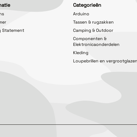
matie
Categorieën
ns
Arduino
imer
Tassen & rugzakken
y Statement
Camping & Outdoor
Componenten &
Elektronicaonderdelen
Kleding
Loupebrillen en vergrootglaze