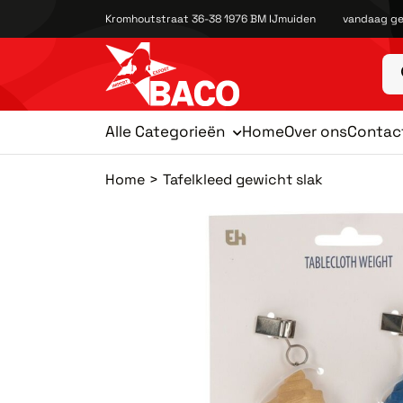
Kromhoutstraat 36-38 1976 BM IJmuiden
vandaag ge
Alle Categorieën
Home
Over ons
Contac
Home
Tafelkleed gewicht slak