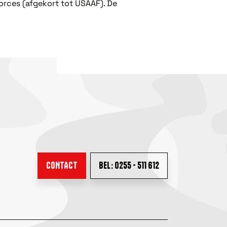
orces (afgekort tot USAAF). De
CONTACT
BEL: 0255 - 511 612