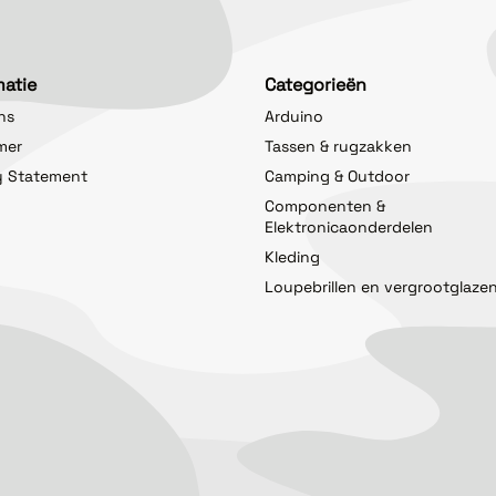
matie
Categorieën
ns
Arduino
imer
Tassen & rugzakken
y Statement
Camping & Outdoor
Componenten &
Elektronicaonderdelen
Kleding
Loupebrillen en vergrootglaze