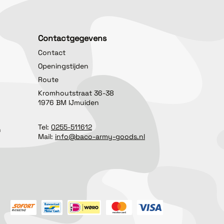
Contactgegevens
Contact
Openingstijden
Route
Kromhoutstraat 36-38
1976 BM IJmuiden
Tel:
0255-511612
n
Mail:
info@baco-army-goods.nl