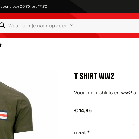
opend van 09:30 tot 17:30
t
T SHIRT WW2
Voor meer shirts en ww2 art
€ 14,95
maat *