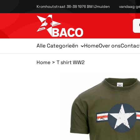
Kromhoutstraat 36-38 1976 BM IJmuiden
vandaag ge
Alle Categorieën
Home
Over ons
Contac
Home
T shirt WW2