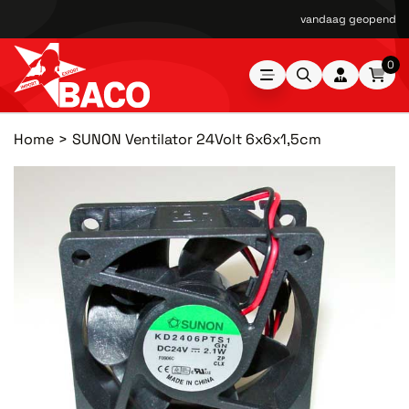
vandaag geopend van
0
Home
SUNON Ventilator 24Volt 6x6x1,5cm