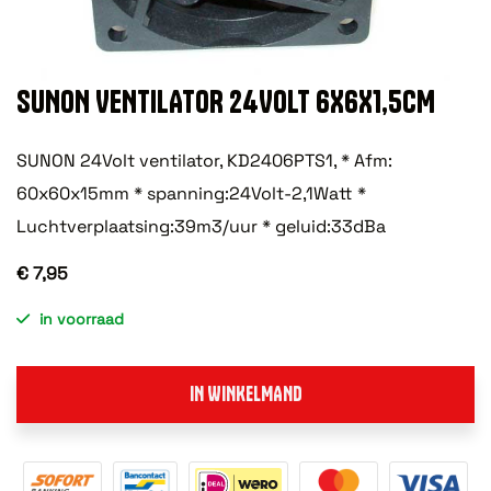
SUNON VENTILATOR 24VOLT 6X6X1,5CM
SUNON 24Volt ventilator, KD2406PTS1, * Afm:
60x60x15mm * spanning:24Volt-2,1Watt *
Luchtverplaatsing:39m3/uur * geluid:33dBa
€ 7,95
in voorraad
IN WINKELMAND