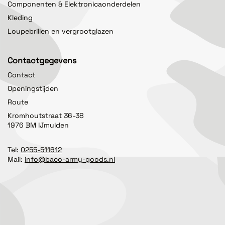
Componenten & Elektronicaonderdelen
Kleding
Loupebrillen en vergrootglazen
Contactgegevens
Contact
Openingstijden
Route
Kromhoutstraat 36-38
1976 BM IJmuiden
Tel:
0255-511612
Mail:
info@baco-army-goods.nl