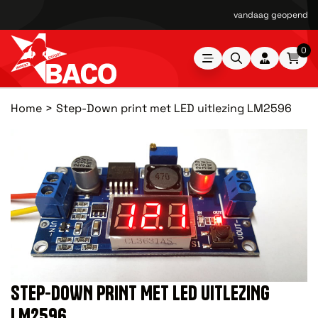
vandaag geopend van
0
Home
Step-Down print met LED uitlezing LM2596
STEP-DOWN PRINT MET LED UITLEZING
LM2596