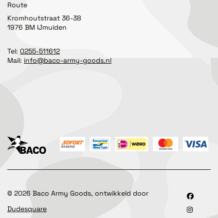
Route
Kromhoutstraat 36-38
1976 BM IJmuiden
Tel:
0255-511612
Mail:
info@baco-army-goods.nl
©
2026
Baco Army Goods, ontwikkeld door
Dudesquare