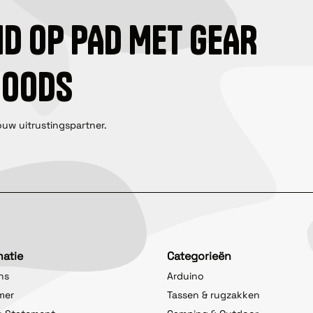
ID OP PAD MET GEAR
GOODS
ouw uitrustingspartner.
matie
Categorieën
ns
Arduino
imer
Tassen & rugzakken