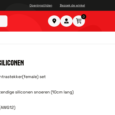
Openingstijden
Bezoek de winkel
0
SILICONEN
ntrastekker(female) set
endige siliconen snoeren (10cm lang)
(AWG12)