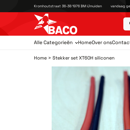
Kromhoutstraat 36-38 1976 BM IJmuiden
vandaag ge
Alle Categorieën
Home
Over ons
Contac
Home
Stekker set XT60H siliconen