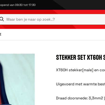
opend van 09:30 tot 17:30
t
STEKKER SET XT60H 
XT60H stekker(male) en co
Uigevoerd met warmte best
Draad doorsnede: 3,3mm2 