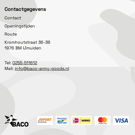
Contactgegevens
Contact
Openingstijden
Route
Kromhoutstraat 36-38
1976 BM IJmuiden
Tel:
0255-511612
Mail:
info@baco-army-goods.nl