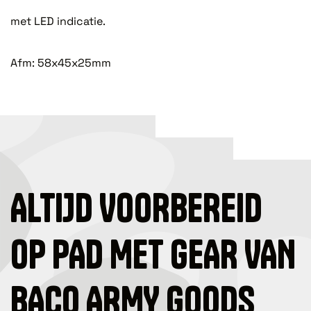
met LED indicatie.
Afm: 58x45x25mm
ALTIJD VOORBEREID
OP PAD MET GEAR VAN
BACO ARMY GOODS