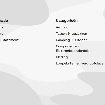
matie
Categorieën
ns
Arduino
imer
Tassen & rugzakken
y Statement
Camping & Outdoor
Componenten &
Elektronicaonderdelen
Kleding
Loupebrillen en vergrootglaze