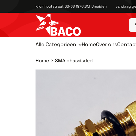
Kromhoutstraat 36-38 1976 BM IJmuiden
vandaag ge
Alle Categorieën
Home
Over ons
Contac
Home
SMA chassisdeel