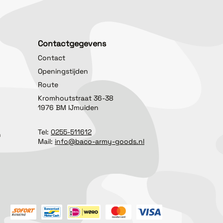
Contactgegevens
Contact
Openingstijden
Route
Kromhoutstraat 36-38
1976 BM IJmuiden
Tel:
0255-511612
n
Mail:
info@baco-army-goods.nl