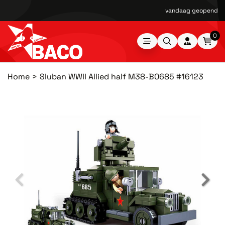
vandaag geopend van
0
Home
Sluban WWII Allied half M38-B0685 #16123