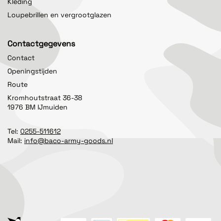
Kleding
Loupebrillen en vergrootglazen
Contactgegevens
Contact
Openingstijden
Route
Kromhoutstraat 36-38
1976 BM IJmuiden
Tel:
0255-511612
Mail:
info@baco-army-goods.nl