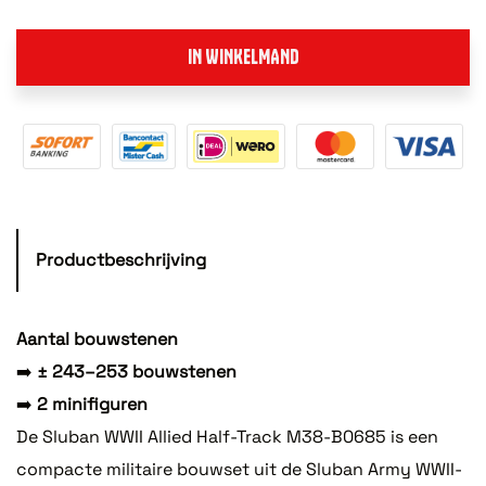
IN WINKELMAND
Productbeschrijving
Aantal bouwstenen
➡️
± 243–253 bouwstenen
➡️
2 minifiguren
De Sluban WWII Allied Half-Track M38-B0685 is een
compacte militaire bouwset uit de Sluban Army WWII-