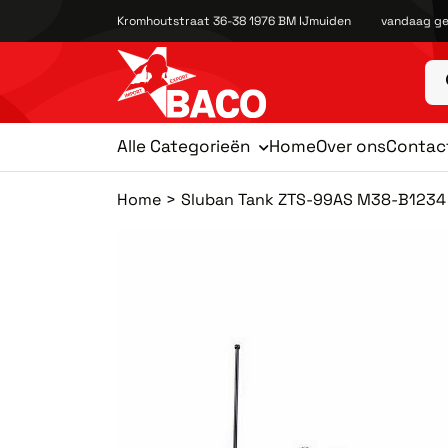
Kromhoutstraat 36-38 1976 BM IJmuiden
vandaag ge
Alle Categorieën
Home
Over ons
Contac
Home
Sluban Tank ZTS-99AS M38-B1234