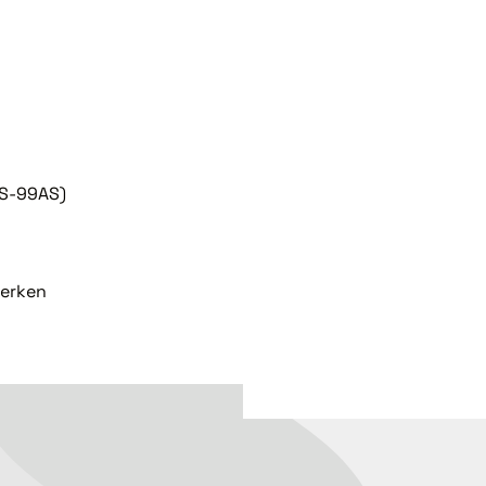
TS-99AS)
n
erken