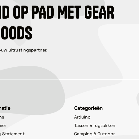
ID OP PAD MET GEAR
GOODS
ouw uitrustingspartner.
matie
Categorieën
ns
Arduino
imer
Tassen & rugzakken
y Statement
Camping & Outdoor