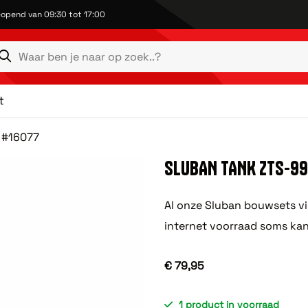
opend van 09:30 tot 17:00
t
 #16077
SLUBAN TANK ZTS-9
Al onze Sluban bouwsets vi
internet voorraad soms kan
€ 79,95
1 product in voorraad