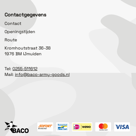
Contactgegevens
Contact
Openingstijden
Route
Kromhoutstraat 36-38
1976 BM IJmuiden
Tel:
0255-511612
Mail:
info@baco-army-goods.nl