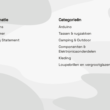
matie
Categorieën
ns
Arduino
imer
Tassen & rugzakken
y Statement
Camping & Outdoor
Componenten &
Elektronicaonderdelen
Kleding
Loupebrillen en vergrootglaze