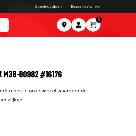
Openingstijden
Bezoek de winkel
0
K M38-B0982 #16176
ndt u ook in onze winkel waardoor de
kan wijken.