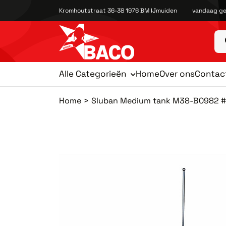
Kromhoutstraat 36-38 1976 BM IJmuiden
vandaag ge
Alle Categorieën
Home
Over ons
Contac
Home
Sluban Medium tank M38-B0982 #