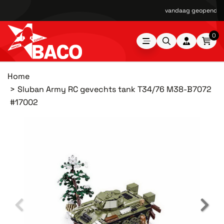
vandaag geopend van
0
Home
Sluban Army RC gevechts tank T34/76 M38-B7072
#17002