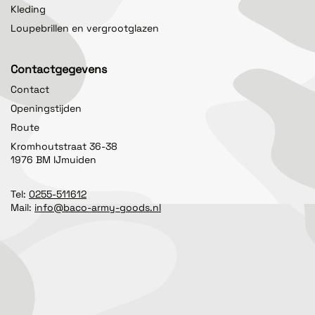
Kleding
Loupebrillen en vergrootglazen
Contactgegevens
Contact
Openingstijden
Route
Kromhoutstraat 36-38
1976 BM IJmuiden
Tel:
0255-511612
Mail:
info@baco-army-goods.nl