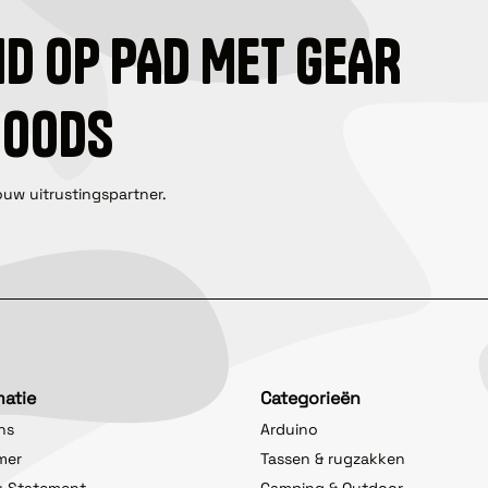
ID OP PAD MET GEAR
GOODS
ouw uitrustingspartner.
matie
Categorieën
ns
Arduino
imer
Tassen & rugzakken