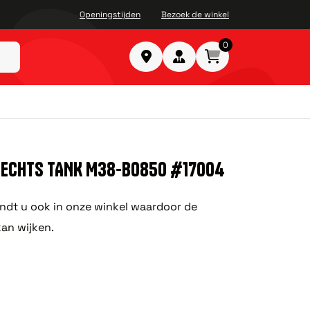
Openingstijden
Bezoek de winkel
0
VECHTS TANK M38-B0850 #17004
ndt u ook in onze winkel waardoor de
kan wijken.