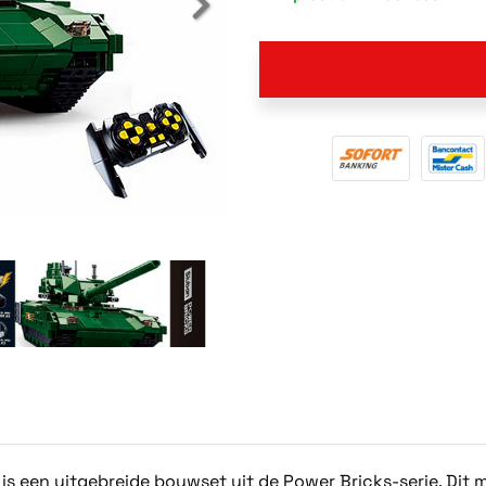
 een uitgebreide bouwset uit de Power Bricks-serie. Dit 