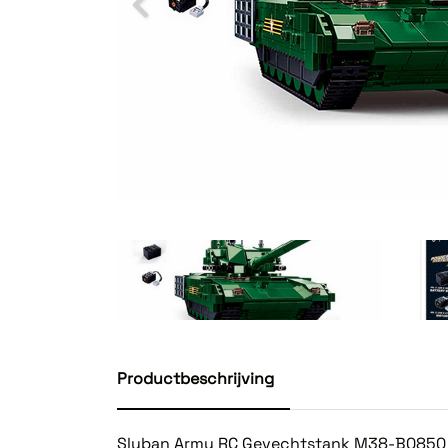
Productbeschrijving
Sluban Army RC Gevechtstank M38-B0850 is