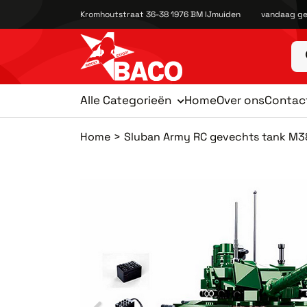
Kromhoutstraat 36-38 1976 BM IJmuiden
vandaag ge
Alle Categorieën
Home
Over ons
Contac
Home
Sluban Army RC gevechts tank M