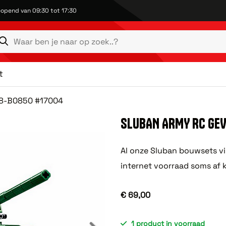
opend van 09:30 tot 17:30
t
38-B0850 #17004
SLUBAN ARMY RC GE
Al onze Sluban bouwsets vi
internet voorraad soms af 
€ 69,00
1 product in voorraad